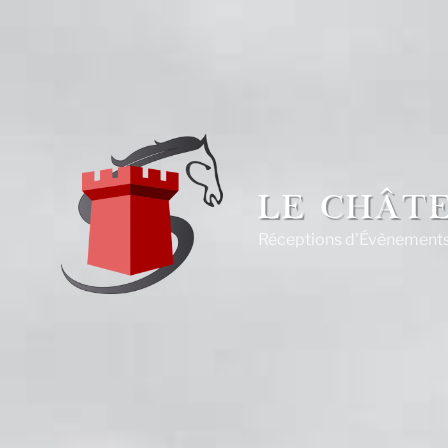
Aller
au
contenu
principal
LE CHÂTE
Réceptions d'Évènements,